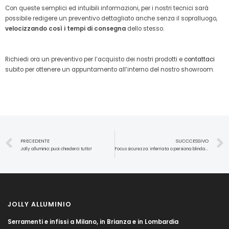
Con queste semplici ed intuibili informazioni, per i nostri tecnici sarà
possibile redigere un preventivo dettagliato anche senza il sopralluogo,
velocizzando così i tempi di consegna
dello stesso.
Richiedi ora un preventivo per l’acquisto dei nostri prodotti e
contattaci
subito per ottenere un appuntamento all’interno del nostro showroom.
PRECEDENTE
SUCCCESSIVO
Jolly alluminio: puoi chiederci tutto!
Focus sicurezza: inferriata o persiana blindata?
JOLLY ALLUMINIO
Serramenti e infissi a Milano, in Brianza e in Lombardia