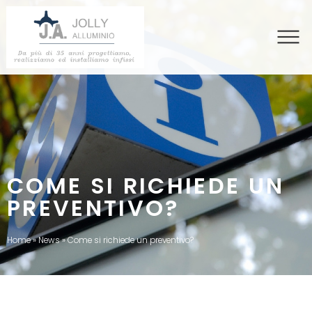
COME SI RICHIEDE UN
PREVENTIVO?
Home
»
News
»
Come si richiede un preventivo?