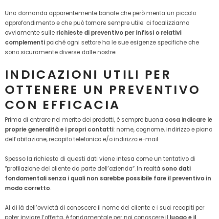
Una domanda apparentemente banale che però merita un piccolo
approfondimento e che può tornare sempre utile: ci focalizziamo
ovviamente sulle
richieste di preventivo per infissi o relativi
complementi
poiché ogni settore ha le sue esigenze specifiche che
sono sicuramente diverse dalle nostre.
INDICAZIONI UTILI PER
OTTENERE UN PREVENTIVO
CON EFFICACIA
Prima di entrare nel merito dei prodotti, è sempre buona
cosa indicare le
proprie generalità e i propri contatti
: nome, cognome, indirizzo e piano
dell’abitazione, recapito telefonico e/o indirizzo e-mail.
Spesso la richiesta di questi dati viene intesa come un tentativo di
“profilazione del cliente da parte dell’azienda”. In realtà
sono dati
fondamentali senza i quali non sarebbe possibile fare il preventivo in
modo corretto
.
Al di là dell’ovvietà di conoscere il nome del cliente e i suoi recapiti per
poter inviare l’offerta, è fondamentale per noi conoscere il
luogo e il