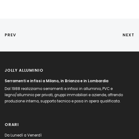
PREV
NEXT
JOLLY ALLUMINIO
Serramenti e infissi a Milano, in Brianza e in Lombardia
Dal 1988 realizziamo serramenti e infissi in alluminio, PVC e
legno/alluminio per privati, gruppi immobiliari e aziende, offrendo
produzione interna, supporto tecnico e posa in opera qualificata.
ORARI
Da Lunedì a Venerdì